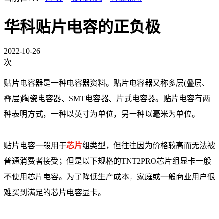
华科贴片电容的正负极
2022-10-26
次
贴片电容器是一种电容器资料。贴片电容器又称多层(叠层、
叠层)陶瓷电容器、SMT电容器、片式电容器。贴片电容有两
种表明方式，一种以英寸为单位，另一种以毫米为单位。
贴片电容一般用于
芯片
组类型，但往往因为价格较高而无法被
普通消费者接受；但是以下规格的TNT2PRO芯片组显卡一般
不使用芯片电容。为了降低生产成本，家庭或一般商业用户很
难买到满足的芯片电容显卡。