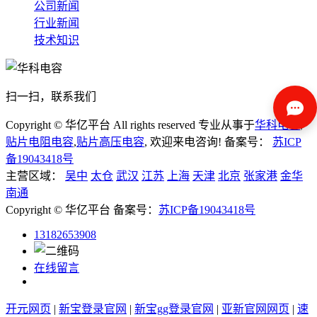
公司新闻
行业新闻
技术知识
扫一扫，联系我们
Copyright © 华亿平台 All rights reserved 专业从事于
华科电容
,
贴片电阻电容
,
贴片高压电容
, 欢迎来电咨询! 备案号：
苏ICP
备19043418号
主营区域：
吴中
太仓
武汉
江苏
上海
天津
北京
张家港
金华
南通
Copyright © 华亿平台 备案号：
苏ICP备19043418号
13182653908
在线留言
开元网页
|
新宝登录官网
|
新宝gg登录官网
|
亚新官网网页
|
速