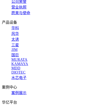
公司荣誉
营业执照
愿景与使命
产品设备
华科
风华
太诱
三星
JJM
国巨
MURATA
KAMAYA
MDD
DIOTEC
水芯电子
案例中心
案例展示
华亿平台