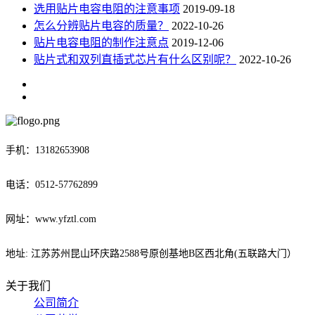
选用贴片电容电阻的注意事项
2019-09-18
怎么分辨贴片电容的质量？
2022-10-26
贴片电容电阻的制作注意点
2019-12-06
贴片式和双列直插式芯片有什么区别呢？
2022-10-26
手机：13182653908
电话：0512-57762899
网址：www.yfztl.com
地址: 江苏苏州昆山环庆路2588号原创基地B区西北角(五联路大门）
关于我们
公司简介